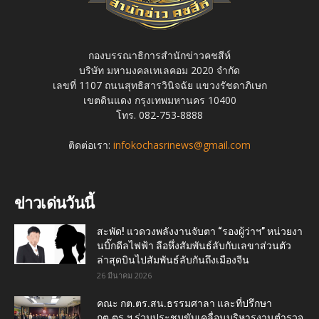
กองบรรณาธิการสำนักข่าวคชสีห์
บริษัท มหามงคลเทเลคอม 2020 จำกัด
เลขที่ 1107 ถนนสุทธิสารวินิจฉัย แขวงรัชดาภิเษก
เขตดินแดง กรุงเทพมหานคร 10400
โทร. 082-753-8888
ติดต่อเรา:
infokochasrinews@gmail.com
ข่าวเด่นวันนี้
สะพัด! แวดวงพลังงานจับตา “รองผู้ว่าฯ” หน่วยงา
นบิ๊กดีลไฟฟ้า ลือหึ่งสัมพันธ์ลับกับเลขาส่วนตัว
ล่าสุดบินไปสัมพันธ์ลับกันถึงเมืองจีน
26 มีนาคม 2026
คณะ กต.ตร.สน.ธรรมศาลา และที่ปรึกษา
กต.ตร.ฯ ร่วมประชุมขับเคลื่อนบริหารงานตำรวจ