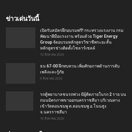
ข่าวเด่นวันนี้
เปิดรับสมัครฝึกอบรมฟรี! กระทรวงแรงงาน กรม
พัฒนาฝีมือแรงงาน พร้อมด้วย Tiger Energy
Group จัดอบรมหลักสูตรวิชาชีพระยะสั้น
หลักสูตรช่างติดตั้งโซลาร์เซลล์
10 สิงหาคม 2026
ธน 67-00 ฝึกทบทวน เพิ่มศักยภาพด้านการดับ
เพลิงและกู้ภัย
9 สิงหาคม 2026
รถตู้พยาบาลชนรถพ่วง มีผู้ติดภายในรถ 2 ราย บน
ถนนมิตรภาพขาออกนครราชสีมา บริเวณทาง
เข้าวัดดอนชมพู ต.ดอนชมพู อ.โนนสูง
จ.นครราชสีมา
10 สิงหาคม 2026