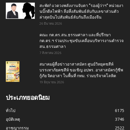
สะพัด! แวดวงพลังงานจับตา “รองผู้ว่าฯ” หน่วยงา
นบิ๊กดีลไฟฟ้า ลือหึ่งสัมพันธ์ลับกับเลขาส่วนตัว
ล่าสุดบินไปสัมพันธ์ลับกันถึงเมืองจีน
26 มีนาคม 2026
คณะ กต.ตร.สน.ธรรมศาลา และที่ปรึกษา
กต.ตร.ฯ ร่วมประชุมขับเคลื่อนบริหารงานตำรวจ
สน.ธรรมศาลา
7 สิงหาคม 2026
สมาคมผู้สื่อข่าวอาสาสมัคร ศูนย์วิทยุคชสีห์
บรรเทาภัยคชสีห์ ขอเชิญ อปพร. อาสาสมัครกู้ชีพ
กู้ภัย จิตอาสา ในพื้นที่ กทม. ร่วมบริจาคโลหิต
19 มิถุนายน 2026
ประเภทยอดนิยม
ทั่วไป
6175
อุบัติเหตุ
3746
อาชญากรรม
2522