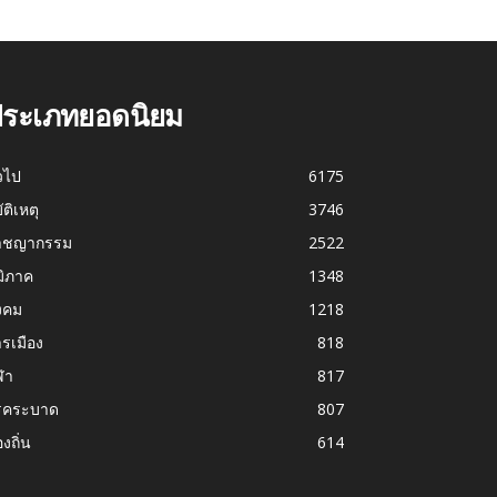
ระเภทยอดนิยม
่วไป
6175
บัติเหตุ
3746
าชญากรรม
2522
มิภาค
1348
งคม
1218
รเมือง
818
ฬา
817
รคระบาด
807
องถิ่น
614