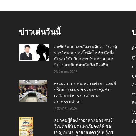
ข่าวเด่นวันนี้
ป
สะพัด! แวดวงพลังงานจับตา “รองผู้
ทั
ว่าฯ” หน่วยงานบิ๊กดีลไฟฟ้า ลือหึ่ง
อุ
สัมพันธ์ลับกับเลขาส่วนตัว ล่าสุด
บินไปสัมพันธ์ลับกันถึงเมืองจีน
อ
26 มีนาคม 2026
ภู
คณะ กต.ตร.สน.ธรรมศาลา และที่
สั
ปรึกษา กต.ตร.ฯ ร่วมประชุมขับ
กา
เคลื่อนบริหารงานตำรวจ
สน.ธรรมศาลา
กี
7 สิงหาคม 2026
โ
สมาคมผู้สื่อข่าวอาสาสมัคร ศูนย์
ท้
วิทยุคชสีห์ บรรเทาภัยคชสีห์ ขอ
เชิญ อปพร. อาสาสมัครกู้ชีพ กู้ภัย