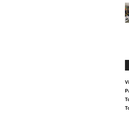
V
P
To
T