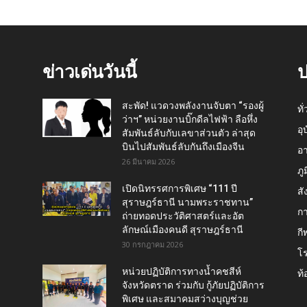
ข่าวเด่นวันนี้
ป
สะพัด! แวดวงพลังงานจับตา “รองผู้
ทั
ว่าฯ” หน่วยงานบิ๊กดีลไฟฟ้า ลือหึ่ง
อุ
สัมพันธ์ลับกับเลขาส่วนตัว ล่าสุด
บินไปสัมพันธ์ลับกันถึงเมืองจีน
อ
26 มีนาคม 2026
ภู
เปิดนิทรรศการพิเศษ “111 ปี
สั
สุราษฎร์ธานี นามพระราชทาน”
กา
ถ่ายทอดประวัติศาสตร์และอัต
ลักษณ์เมืองคนดี สุราษฎร์ธานี
กี
30 กรกฎาคม 2026
โ
หน่วยปฏิบัติการทางน้ำคชสีห์
ท้
จังหวัดตราด ร่วมกับ กู้ภัยปฏิบัติการ
พิเศษ และสมาคมสว่างบุญช่วย