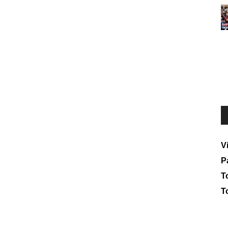
V
P
To
T