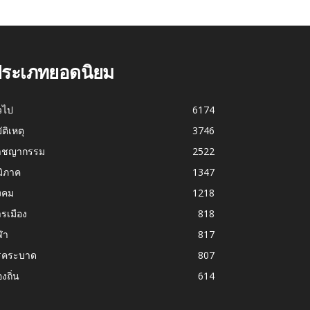
ระเภทยอดนิยม
่วไป
6174
บัติเหตุ
3746
าชญากรรม
2522
มิภาค
1347
งคม
1218
รเมือง
818
ฬา
817
รคระบาด
807
องถิ่น
614