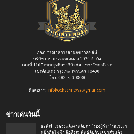
กองบรรณาธิการสำนักข่าวคชสีห์
บริษัท มหามงคลเทเลคอม 2020 จำกัด
เลขที่ 1107 ถนนสุทธิสารวินิจฉัย แขวงรัชดาภิเษก
เขตดินแดง กรุงเทพมหานคร 10400
โทร. 082-753-8888
ติดต่อเรา:
infokochasrinews@gmail.com
ข่าวเด่นวันนี้
สะพัด! แวดวงพลังงานจับตา “รองผู้ว่าฯ” หน่วยงา
นบิ๊กดีลไฟฟ้า ลือหึ่งสัมพันธ์ลับกับเลขาส่วนตัว