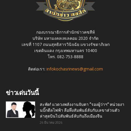
กองบรรณาธิการสำนักข่าวคชสีห์
บริษัท มหามงคลเทเลคอม 2020 จำกัด
เลขที่ 1107 ถนนสุทธิสารวินิจฉัย แขวงรัชดาภิเษก
เขตดินแดง กรุงเทพมหานคร 10400
โทร. 082-753-8888
ติดต่อเรา:
infokochasrinews@gmail.com
ข่าวเด่นวันนี้
สะพัด! แวดวงพลังงานจับตา “รองผู้ว่าฯ” หน่วยงา
นบิ๊กดีลไฟฟ้า ลือหึ่งสัมพันธ์ลับกับเลขาส่วนตัว
ล่าสุดบินไปสัมพันธ์ลับกันถึงเมืองจีน
26 มีนาคม 2026