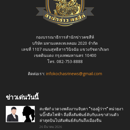
กองบรรณาธิการสำนักข่าวคชสีห์
บริษัท มหามงคลเทเลคอม 2020 จำกัด
เลขที่ 1107 ถนนสุทธิสารวินิจฉัย แขวงรัชดาภิเษก
เขตดินแดง กรุงเทพมหานคร 10400
โทร. 082-753-8888
ติดต่อเรา:
infokochasrinews@gmail.com
ข่าวเด่นวันนี้
สะพัด! แวดวงพลังงานจับตา “รองผู้ว่าฯ” หน่วยงา
นบิ๊กดีลไฟฟ้า ลือหึ่งสัมพันธ์ลับกับเลขาส่วนตัว
ล่าสุดบินไปสัมพันธ์ลับกันถึงเมืองจีน
26 มีนาคม 2026