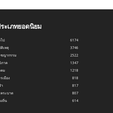
ระเภทยอดนิยม
่วไป
6174
บัติเหตุ
3746
าชญากรรม
2522
มิภาค
1347
งคม
1218
รเมือง
818
ฬา
817
รคระบาด
807
องถิ่น
614