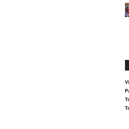
V
P
To
T