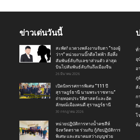
ข่าวเด่นวันนี้
ป
สะพัด! แวดวงพลังงานจับตา “รองผู้
ทั
ว่าฯ” หน่วยงานบิ๊กดีลไฟฟ้า ลือหึ่ง
อุ
สัมพันธ์ลับกับเลขาส่วนตัว ล่าสุด
บินไปสัมพันธ์ลับกันถึงเมืองจีน
อ
26 มีนาคม 2026
ภู
เปิดนิทรรศการพิเศษ “111 ปี
สั
สุราษฎร์ธานี นามพระราชทาน”
กา
ถ่ายทอดประวัติศาสตร์และอัต
ลักษณ์เมืองคนดี สุราษฎร์ธานี
กี
30 กรกฎาคม 2026
โ
หน่วยปฏิบัติการทางน้ำคชสีห์
ท้
จังหวัดตราด ร่วมกับ กู้ภัยปฏิบัติการ
พิเศษ และสมาคมสว่างบุญช่วย