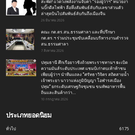
สะพัด! แวดวงพลังงานจับตา “รองผู้ว่าฯ” หน่วยงา
นบิ๊กดีลไฟฟ้า ลือหึ่งสัมพันธ์ลับกับเลขาส่วนตัว
ล่าสุดบินไปสัมพันธ์ลับกันถึงเมืองจีน
26 มีนาคม 2026
คณะ กต.ตร.สน.ธรรมศาลา และที่ปรึกษา
กต.ตร.ฯ ร่วมประชุมขับเคลื่อนบริหารงานตำรวจ
สน.ธรรมศาลา
7 สิงหาคม 2026
ปทุมธานี ศึกเรือยาวชิงถ้วยพระราชทานฯ sะเบิด
ความมันส์ระดับประเทศ แชมป์เก่าตบเท้าท้าชน
เพียบผู้ว่าฯ นำทีมแถลง “ศรัทธาวิจิตร สถิตสายน้ำ
เจ้าพระยา นาวาแห่งภูมิปัญญา โอฬารสเมือง
ปทุม” ยกระดับเศรษฐกิจชุมชน ขนทัพอาหารพื้น
ถิ่นและสินค้ากว่า...
10 กรกฎาคม 2026
ประเภทยอดนิยม
ทั่วไป
6175