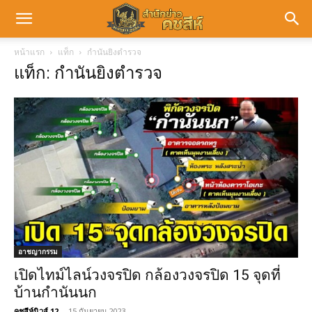
หน้าแรก
แท็ก
กำนันยิงตำรวจ
แท็ก: กำนันยิงตำรวจ
อาชญากรรม
เปิดไทม์ไลน์วงจรปิด กล้องวงจรปิด 15 จุดที่
บ้านกำนันนก
คชสีห์นิวส์ 12
-
15 กันยายน 2023