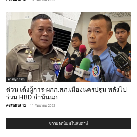
อาชญากรรม
ด่วน เด้งผู้การ-ผกก.สภ.เมืองนครปฐม หลังไป
ร่วม HBD กำนันนก
คชสีห์นิวส์ 12
-
11 กันยายน 2023
ข่าวยอดนิยมในสัปดาห์