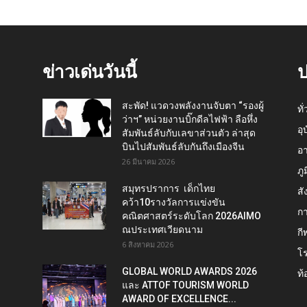
ข่าวเด่นวันนี้
ป
สะพัด! แวดวงพลังงานจับตา “รองผู้
ทั
ว่าฯ” หน่วยงานบิ๊กดีลไฟฟ้า ลือหึ่ง
อุ
สัมพันธ์ลับกับเลขาส่วนตัว ล่าสุด
บินไปสัมพันธ์ลับกันถึงเมืองจีน
อ
26 มีนาคม 2026
ภู
สมุทรปราการ เด็กไทย
สั
คว้า10รางวัลการแข่งขัน
กา
คณิตศาสตร์ระดับโลก 2026AIMO
ณประเทศเวียดนาม
กี
6 สิงหาคม 2026
โ
GLOBAL WORLD AWARDS 2026
ท้
และ ATTOF TOURISM WORLD
AWARD OF EXCELLENCE...