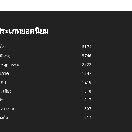
ระเภทยอดนิยม
่วไป
6174
บัติเหตุ
3746
าชญากรรม
2522
มิภาค
1347
งคม
1218
รเมือง
818
ฬา
817
รคระบาด
807
องถิ่น
614