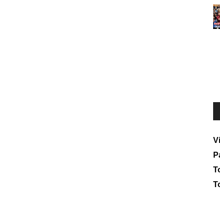
V
P
To
T