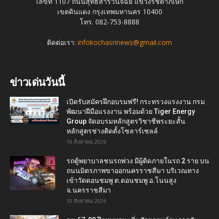
เลขที่ 1107 ถนนสุทธิสารวินิจฉัย แขวงรัชดาภิเษก
เขตดินแดง กรุงเทพมหานคร 10400
โทร. 082-753-8888
ติดต่อเรา:
infokochasrinews@gmail.com
ข่าวเด่นวันนี้
เปิดรับสมัครฝึกอบรมฟรี! กระทรวงแรงงาน กรม
พัฒนาฝีมือแรงงาน พร้อมด้วย Tiger Energy
Group จัดอบรมหลักสูตรวิชาชีพระยะสั้น
หลักสูตรช่างติดตั้งโซลาร์เซลล์
10 สิงหาคม 2026
รถตู้พยาบาลชนรถพ่วง มีผู้ติดภายในรถ 2 ราย บน
ถนนมิตรภาพขาออกนครราชสีมา บริเวณทาง
เข้าวัดดอนชมพู ต.ดอนชมพู อ.โนนสูง
จ.นครราชสีมา
10 สิงหาคม 2026