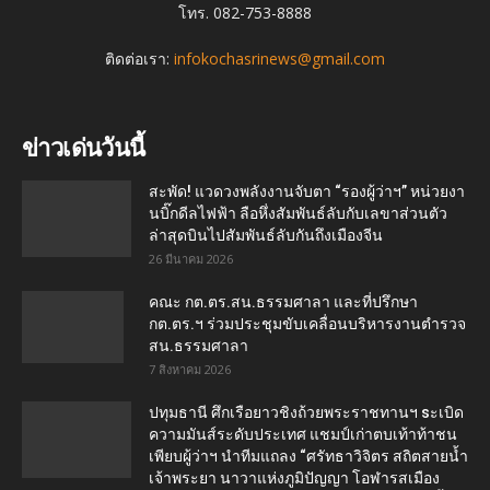
โทร. 082-753-8888
ติดต่อเรา:
infokochasrinews@gmail.com
ข่าวเด่นวันนี้
สะพัด! แวดวงพลังงานจับตา “รองผู้ว่าฯ” หน่วยงา
นบิ๊กดีลไฟฟ้า ลือหึ่งสัมพันธ์ลับกับเลขาส่วนตัว
ล่าสุดบินไปสัมพันธ์ลับกันถึงเมืองจีน
26 มีนาคม 2026
คณะ กต.ตร.สน.ธรรมศาลา และที่ปรึกษา
กต.ตร.ฯ ร่วมประชุมขับเคลื่อนบริหารงานตำรวจ
สน.ธรรมศาลา
7 สิงหาคม 2026
ปทุมธานี ศึกเรือยาวชิงถ้วยพระราชทานฯ sะเบิด
ความมันส์ระดับประเทศ แชมป์เก่าตบเท้าท้าชน
เพียบผู้ว่าฯ นำทีมแถลง “ศรัทธาวิจิตร สถิตสายน้ำ
เจ้าพระยา นาวาแห่งภูมิปัญญา โอฬารสเมือง