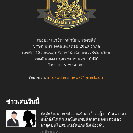
กองบรรณาธิการสำนักข่าวคชสีห์
บริษัท มหามงคลเทเลคอม 2020 จำกัด
เลขที่ 1107 ถนนสุทธิสารวินิจฉัย แขวงรัชดาภิเษก
เขตดินแดง กรุงเทพมหานคร 10400
โทร. 082-753-8888
ติดต่อเรา:
infokochasrinews@gmail.com
ข่าวเด่นวันนี้
สะพัด! แวดวงพลังงานจับตา “รองผู้ว่าฯ” หน่วยงา
นบิ๊กดีลไฟฟ้า ลือหึ่งสัมพันธ์ลับกับเลขาส่วนตัว
ล่าสุดบินไปสัมพันธ์ลับกันถึงเมืองจีน
26 มีนาคม 2026