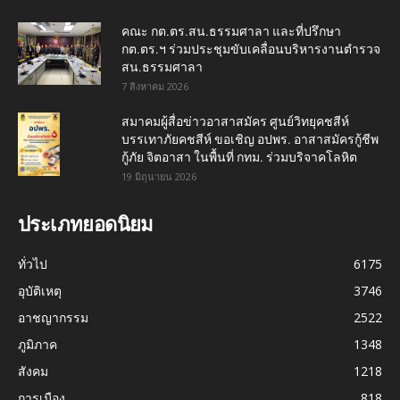
คณะ กต.ตร.สน.ธรรมศาลา และที่ปรึกษา
กต.ตร.ฯ ร่วมประชุมขับเคลื่อนบริหารงานตำรวจ
สน.ธรรมศาลา
7 สิงหาคม 2026
สมาคมผู้สื่อข่าวอาสาสมัคร ศูนย์วิทยุคชสีห์
บรรเทาภัยคชสีห์ ขอเชิญ อปพร. อาสาสมัครกู้ชีพ
กู้ภัย จิตอาสา ในพื้นที่ กทม. ร่วมบริจาคโลหิต
19 มิถุนายน 2026
ประเภทยอดนิยม
ทั่วไป
6175
อุบัติเหตุ
3746
อาชญากรรม
2522
ภูมิภาค
1348
สังคม
1218
การเมือง
818