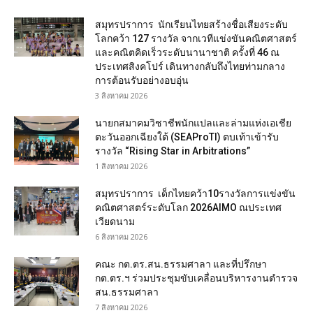
สมุทรปราการ นักเรียนไทยสร้างชื่อเสียงระดับ
โลกคว้า 127 รางวัล จากเวทีแข่งขันคณิตศาสตร์
และคณิตคิดเร็วระดับนานาชาติ ครั้งที่ 46 ณ
ประเทศสิงคโปร์ เดินทางกลับถึงไทยท่ามกลาง
การต้อนรับอย่างอบอุ่น
3 สิงหาคม 2026
นายกสมาคมวิชาชีพนักแปลและล่ามแห่งเอเชีย
ตะวันออกเฉียงใต้ (SEAProTI) ตบเท้าเข้ารับ
รางวัล “Rising Star in Arbitrations”
1 สิงหาคม 2026
สมุทรปราการ เด็กไทยคว้า10รางวัลการแข่งขัน
คณิตศาสตร์ระดับโลก 2026AIMO ณประเทศ
เวียดนาม
6 สิงหาคม 2026
คณะ กต.ตร.สน.ธรรมศาลา และที่ปรึกษา
กต.ตร.ฯ ร่วมประชุมขับเคลื่อนบริหารงานตำรวจ
สน.ธรรมศาลา
7 สิงหาคม 2026