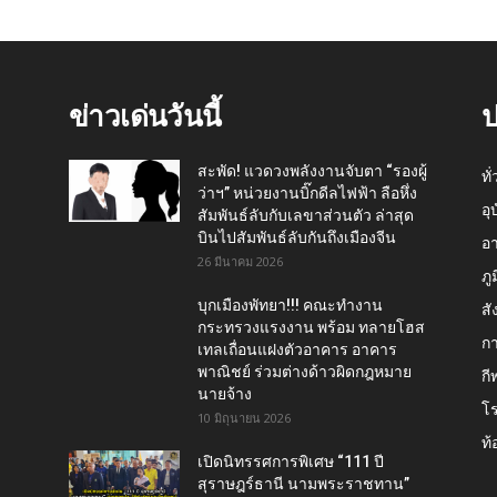
ข่าวเด่นวันนี้
ป
สะพัด! แวดวงพลังงานจับตา “รองผู้
ทั
ว่าฯ” หน่วยงานบิ๊กดีลไฟฟ้า ลือหึ่ง
อุ
สัมพันธ์ลับกับเลขาส่วนตัว ล่าสุด
บินไปสัมพันธ์ลับกันถึงเมืองจีน
อ
26 มีนาคม 2026
ภู
บุกเมืองพัทยา!!! คณะทำงาน
สั
กระทรวงแรงงาน พร้อม ทลายโฮส
กา
เทลเถื่อนแฝงตัวอาคาร อาคาร
พาณิชย์ ร่วมต่างด้าวผิดกฎหมาย
กี
นายจ้าง
โ
10 มิถุนายน 2026
ท้
เปิดนิทรรศการพิเศษ “111 ปี
สุราษฎร์ธานี นามพระราชทาน”