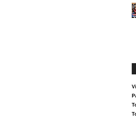
V
P
To
T