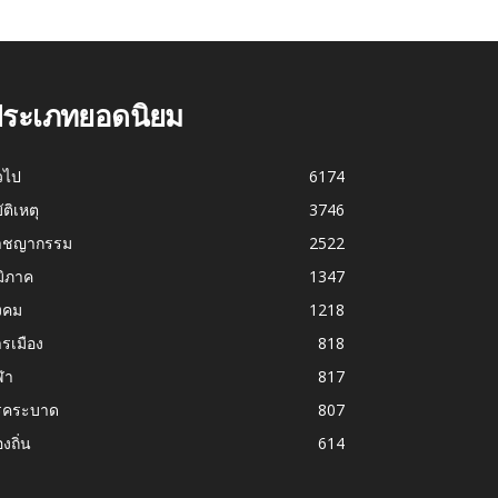
ระเภทยอดนิยม
่วไป
6174
บัติเหตุ
3746
าชญากรรม
2522
มิภาค
1347
งคม
1218
รเมือง
818
ฬา
817
รคระบาด
807
องถิ่น
614