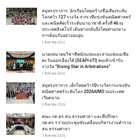
สมุทรปราการ นักเรียนไทยสร้างชื่อเสียงระดับ
โลกคว้า 127 รางวัล จากเวทีแข่งขันคณิตศาสตร์
และคณิตคิดเร็วระดับนานาชาติ ครั้งที่ 46 ณ
ประเทศสิงคโปร์ เดินทางกลับถึงไทยท่ามกลาง
การต้อนรับอย่างอบอุ่น
3 สิงหาคม 2026
นายกสมาคมวิชาชีพนักแปลและล่ามแห่งเอเชีย
ตะวันออกเฉียงใต้ (SEAProTI) ตบเท้าเข้ารับ
รางวัล “Rising Star in Arbitrations”
1 สิงหาคม 2026
สมุทรปราการ เด็กไทยคว้า10รางวัลการแข่งขัน
คณิตศาสตร์ระดับโลก 2026AIMO ณประเทศ
เวียดนาม
6 สิงหาคม 2026
คณะ กต.ตร.สน.ธรรมศาลา และที่ปรึกษา
กต.ตร.ฯ ร่วมประชุมขับเคลื่อนบริหารงานตำรวจ
สน.ธรรมศาลา
7 สิงหาคม 2026