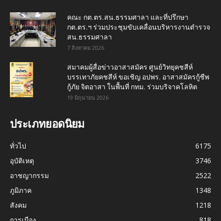
คณะ กต.ตร.สน.ธรรมศาลา และที่ปรึกษา
กต.ตร.ฯ ร่วมประชุมขับเคลื่อนบริหารงานตำรวจ
สน.ธรรมศาลา
7 สิงหาคม 2026
สมาคมผู้สื่อข่าวอาสาสมัคร ศูนย์วิทยุคชสีห์
บรรเทาภัยคชสีห์ ขอเชิญ อปพร. อาสาสมัครกู้ชีพ
กู้ภัย จิตอาสา ในพื้นที่ กทม. ร่วมบริจาคโลหิต
19 มิถุนายน 2026
ประเภทยอดนิยม
ทั่วไป
6175
อุบัติเหตุ
3746
อาชญากรรม
2522
ภูมิภาค
1348
สังคม
1218
การเมือง
818