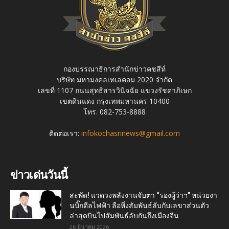
กองบรรณาธิการสำนักข่าวคชสีห์
บริษัท มหามงคลเทเลคอม 2020 จำกัด
เลขที่ 1107 ถนนสุทธิสารวินิจฉัย แขวงรัชดาภิเษก
เขตดินแดง กรุงเทพมหานคร 10400
โทร. 082-753-8888
ติดต่อเรา:
infokochasrinews@gmail.com
ข่าวเด่นวันนี้
สะพัด! แวดวงพลังงานจับตา “รองผู้ว่าฯ” หน่วยงา
นบิ๊กดีลไฟฟ้า ลือหึ่งสัมพันธ์ลับกับเลขาส่วนตัว
ล่าสุดบินไปสัมพันธ์ลับกันถึงเมืองจีน
26 มีนาคม 2026