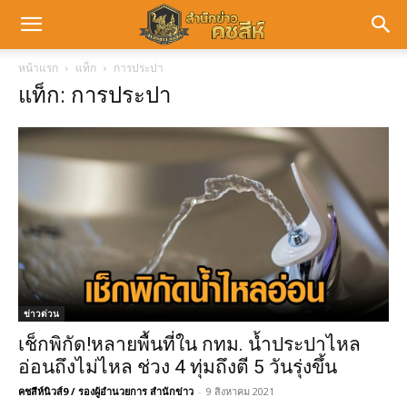
หน้าแรก
แท็ก
การประปา
แท็ก: การประปา
ข่าวด่วน
เช็กพิกัด!หลายพื้นที่ใน กทม. น้ำประปาไหล
อ่อนถึงไม่ไหล ช่วง 4 ทุ่มถึงตี 5 วันรุ่งขึ้น
คชสีห์นิวส์9 / รองผู้อำนวยการ สำนักข่าว
-
9 สิงหาคม 2021