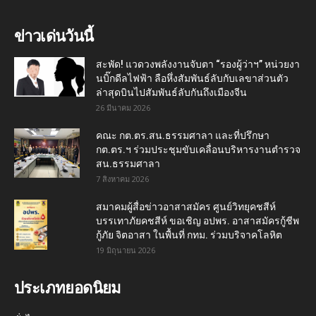
ข่าวเด่นวันนี้
สะพัด! แวดวงพลังงานจับตา “รองผู้ว่าฯ” หน่วยงา
นบิ๊กดีลไฟฟ้า ลือหึ่งสัมพันธ์ลับกับเลขาส่วนตัว
ล่าสุดบินไปสัมพันธ์ลับกันถึงเมืองจีน
26 มีนาคม 2026
คณะ กต.ตร.สน.ธรรมศาลา และที่ปรึกษา
กต.ตร.ฯ ร่วมประชุมขับเคลื่อนบริหารงานตำรวจ
สน.ธรรมศาลา
7 สิงหาคม 2026
สมาคมผู้สื่อข่าวอาสาสมัคร ศูนย์วิทยุคชสีห์
บรรเทาภัยคชสีห์ ขอเชิญ อปพร. อาสาสมัครกู้ชีพ
กู้ภัย จิตอาสา ในพื้นที่ กทม. ร่วมบริจาคโลหิต
19 มิถุนายน 2026
ประเภทยอดนิยม