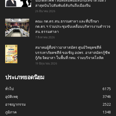
นบิ๊กดีลไฟฟ้า ลือหึ่งสัมพันธ์ลับกับเลขาส่วนตัว
ล่าสุดบินไปสัมพันธ์ลับกันถึงเมืองจีน
26 มีนาคม 2026
คณะ กต.ตร.สน.ธรรมศาลา และที่ปรึกษา
กต.ตร.ฯ ร่วมประชุมขับเคลื่อนบริหารงานตำรวจ
สน.ธรรมศาลา
7 สิงหาคม 2026
สมาคมผู้สื่อข่าวอาสาสมัคร ศูนย์วิทยุคชสีห์
บรรเทาภัยคชสีห์ ขอเชิญ อปพร. อาสาสมัครกู้ชีพ
กู้ภัย จิตอาสา ในพื้นที่ กทม. ร่วมบริจาคโลหิต
19 มิถุนายน 2026
ประเภทยอดนิยม
ทั่วไป
6175
อุบัติเหตุ
3746
อาชญากรรม
2522
ภูมิภาค
1348