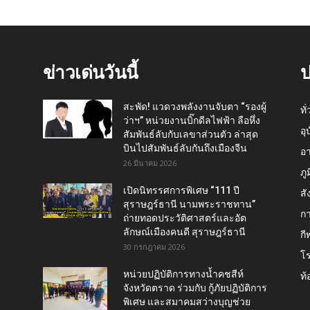
ข่าวเด่นวันนี้
ป
สะพัด! แวดวงพลังงานจับตา “รองผู้
ทั
ว่าฯ” หน่วยงานบิ๊กดีลไฟฟ้า ลือหึ่ง
อุ
สัมพันธ์ลับกับเลขาส่วนตัว ล่าสุด
บินไปสัมพันธ์ลับกันถึงเมืองจีน
อ
26 มีนาคม 2026
ภู
เปิดนิทรรศการพิเศษ “111 ปี
สั
สุราษฎร์ธานี นามพระราชทาน”
กา
ถ่ายทอดประวัติศาสตร์และอัต
ลักษณ์เมืองคนดี สุราษฎร์ธานี
กี
30 กรกฎาคม 2026
โ
หน่วยปฏิบัติการทางน้ำคชสีห์
ท้
จังหวัดตราด ร่วมกับ กู้ภัยปฏิบัติการ
พิเศษ และสมาคมสว่างบุญช่วย