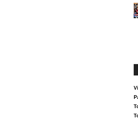
V
P
To
T