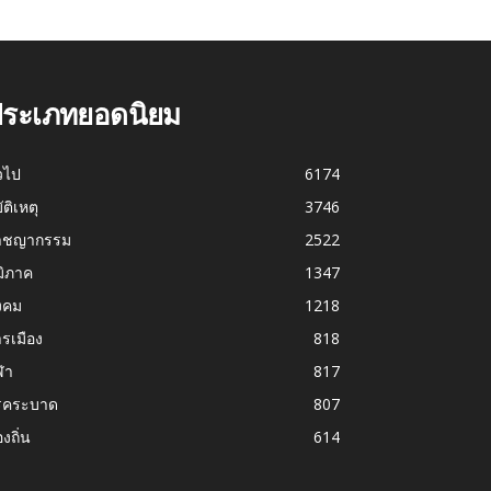
ระเภทยอดนิยม
่วไป
6174
บัติเหตุ
3746
าชญากรรม
2522
มิภาค
1347
งคม
1218
รเมือง
818
ฬา
817
รคระบาด
807
องถิ่น
614