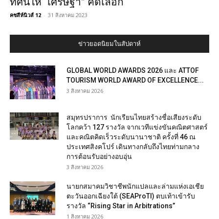
ทัศน์ให้ “เศรษฐา” คัดเลือก
คชสีห์นิวส์ 12
-
31 สิงหาคม 2023
ข่าวยอดนิยมในสัปดาห์
GLOBAL WORLD AWARDS 2026 และ ATTOF
TOURISM WORLD AWARD OF EXCELLENCE...
3 สิงหาคม 2026
สมุทรปราการ นักเรียนไทยสร้างชื่อเสียงระดับ
โลกคว้า 127 รางวัล จากเวทีแข่งขันคณิตศาสตร์
และคณิตคิดเร็วระดับนานาชาติ ครั้งที่ 46 ณ
ประเทศสิงคโปร์ เดินทางกลับถึงไทยท่ามกลาง
การต้อนรับอย่างอบอุ่น
3 สิงหาคม 2026
นายกสมาคมวิชาชีพนักแปลและล่ามแห่งเอเชีย
ตะวันออกเฉียงใต้ (SEAProTI) ตบเท้าเข้ารับ
รางวัล “Rising Star in Arbitrations”
1 สิงหาคม 2026