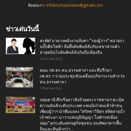
ติดต่อเรา:
infokochasrinews@gmail.com
ข่าวเด่นวันนี้
สะพัด! แวดวงพลังงานจับตา “รองผู้ว่าฯ” หน่วยงา
นบิ๊กดีลไฟฟ้า ลือหึ่งสัมพันธ์ลับกับเลขาส่วนตัว
ล่าสุดบินไปสัมพันธ์ลับกันถึงเมืองจีน
26 มีนาคม 2026
คณะ กต.ตร.สน.ธรรมศาลา และที่ปรึกษา
กต.ตร.ฯ ร่วมประชุมขับเคลื่อนบริหารงานตำรวจ
สน.ธรรมศาลา
7 สิงหาคม 2026
ปทุมธานี ศึกเรือยาวชิงถ้วยพระราชทานฯ sะเบิด
ความมันส์ระดับประเทศ แชมป์เก่าตบเท้าท้าชน
เพียบผู้ว่าฯ นำทีมแถลง “ศรัทธาวิจิตร สถิตสายน้ำ
เจ้าพระยา นาวาแห่งภูมิปัญญา โอฬารสเมือง
ปทุม” ยกระดับเศรษฐกิจชุมชน ขนทัพอาหารพื้น
ถิ่นและสินค้ากว่า...