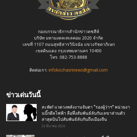
กองบรรณาธิการสำนักข่าวคชสีห์
บริษัท มหามงคลเทเลคอม 2020 จำกัด
เลขที่ 1107 ถนนสุทธิสารวินิจฉัย แขวงรัชดาภิเษก
เขตดินแดง กรุงเทพมหานคร 10400
โทร. 082-753-8888
ติดต่อเรา:
infokochasrinews@gmail.com
ข่าวเด่นวันนี้
สะพัด! แวดวงพลังงานจับตา “รองผู้ว่าฯ” หน่วยงา
นบิ๊กดีลไฟฟ้า ลือหึ่งสัมพันธ์ลับกับเลขาส่วนตัว
ล่าสุดบินไปสัมพันธ์ลับกันถึงเมืองจีน
26 มีนาคม 2026