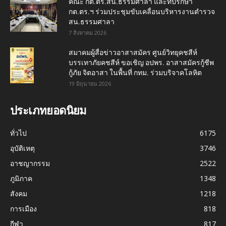
คณะ กต.ตร.สน.ธรรมศาลา และที่ปรึกษา
กต.ตร.ฯ ร่วมประชุมขับเคลื่อนบริหารงานตำรวจ
สน.ธรรมศาลา
7 สิงหาคม 2026
สมาคมผู้สื่อข่าวอาสาสมัคร ศูนย์วิทยุคชสีห์
บรรเทาภัยคชสีห์ ขอเชิญ อปพร. อาสาสมัครกู้ชีพ
กู้ภัย จิตอาสา ในพื้นที่ กทม. ร่วมบริจาคโลหิต
19 มิถุนายน 2026
ประเภทยอดนิยม
ทั่วไป
6175
อุบัติเหตุ
3746
อาชญากรรม
2522
ภูมิภาค
1348
สังคม
1218
การเมือง
818
กีฬา
817