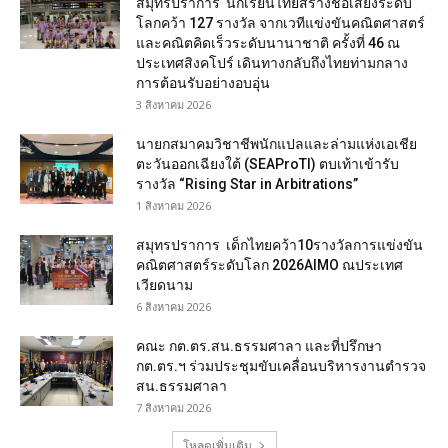
สมุทรปราการ นักเรียนไทยสร้างชื่อเสียงระดับ
โลกคว้า 127 รางวัล จากเวทีแข่งขันคณิตศาสตร์
และคณิตคิดเร็วระดับนานาชาติ ครั้งที่ 46 ณ
ประเทศสิงคโปร์ เดินทางกลับถึงไทยท่ามกลาง
การต้อนรับอย่างอบอุ่น
3 สิงหาคม 2026
นายกสมาคมวิชาชีพนักแปลและล่ามแห่งเอเชีย
ตะวันออกเฉียงใต้ (SEAProTI) ตบเท้าเข้ารับ
รางวัล “Rising Star in Arbitrations”
1 สิงหาคม 2026
สมุทรปราการ เด็กไทยคว้า10รางวัลการแข่งขัน
คณิตศาสตร์ระดับโลก 2026AIMO ณประเทศ
เวียดนาม
6 สิงหาคม 2026
คณะ กต.ตร.สน.ธรรมศาลา และที่ปรึกษา
กต.ตร.ฯ ร่วมประชุมขับเคลื่อนบริหารงานตำรวจ
สน.ธรรมศาลา
7 สิงหาคม 2026
โหลดเพิ่มเติม