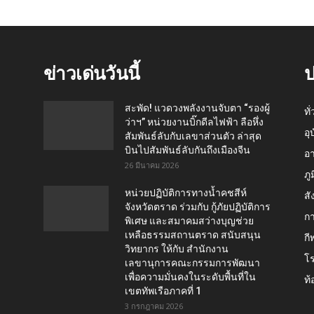
ข่าวเด่นวันนี้
ป
สะพัด! แวดวงพลังงานจับตา “รองผู้
ทั
ว่าฯ” หน่วยงานบิ๊กดีลไฟฟ้า ลือหึ่ง
อุ
สัมพันธ์ลับกับเลขาส่วนตัว ล่าสุด
บินไปสัมพันธ์ลับกันถึงเมืองจีน
อ
26 มีนาคม 2026
ภู
หน่วยปฏิบัติการทางน้ำคชสีห์
สั
จังหวัดตราด ร่วมกับ กู้ภัยปฏิบัติการ
กา
พิเศษ และสมาคมสว่างบุญช่วย
เหลือธรรมสถานตราด สนับสนุน
กี
วิทยากร ให้กับ สำนักงาน
โ
เลขานุการคณะกรรมการพัฒนา
เพื่อความมั่นคงในระดับพื้นที่ใน
ท้
เขตทัพเรือภาคที่ 1
3 กรกฎาคม 2026