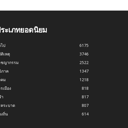
ระเภทยอดนิยม
่วไป
6175
บัติเหตุ
3746
าชญากรรม
2522
มิภาค
1347
งคม
1218
รเมือง
818
ฬา
817
รคระบาด
807
องถิ่น
614