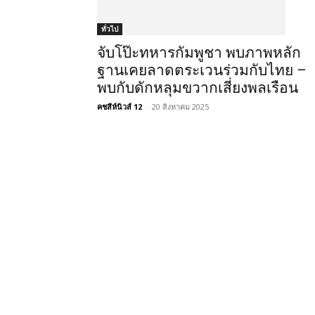
ทั่วไป
จับโป๊ะทหารกัมพูชา พบภาพหลัก
ฐานเคยลาดตระเวนร่วมกับไทย –
พบกับดักหลุมขวากเสี่ยงพลเรือน
คชสีห์นิวส์ 12
-
20 สิงหาคม 2025