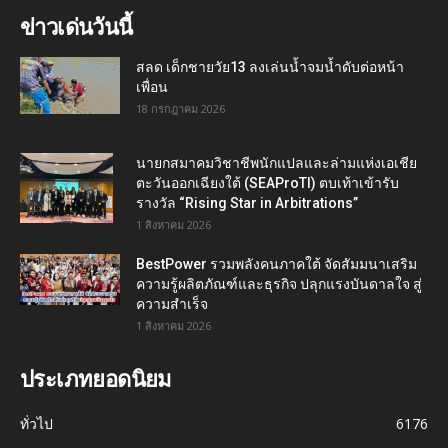
ข่าวเด่นวันนี้
สลด เด็กชายวัย13 ลงเล่นน้ำจมน้ำดับต่อหน้า
เพื่อน
18 กรกฎาคม 2026
นายกสมาคมวิชาชีพนักแปลและล่ามแห่งเอเชีย
ตะวันออกเฉียงใต้ (SEAProTI) ตบเท้าเข้ารับ
รางวัล “Rising Star in Arbitrations”
1 สิงหาคม 2026
BestPower รวมพลังคนภาคใต้ จัดสัมมนาเสริม
ความรู้ผลิตภัณฑ์และธุรกิจ ปลุกแรงบันดาลใจ สู่
ความสำเร็จ
1 สิงหาคม 2026
ประเภทยอดนิยม
ทั่วไป
6176