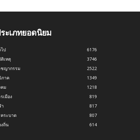
ระเภทยอดนิยม
่วไป
6176
บัติเหตุ
3746
าชญากรรม
2522
มิภาค
1349
งคม
1218
รเมือง
819
ฬา
817
รคระบาด
807
องถิ่น
614