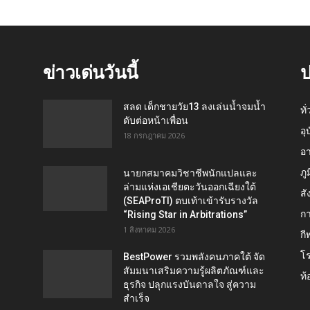
ข่าวเด่นวันนี้
ป
สลด เด็กชายวัย13 ลงเล่นน้ำจมน้ำ
ทั
ดับต่อหน้าเพื่อน
อุ
18 กรกฎาคม 2026
อ
ภู
นายกสมาคมวิชาชีพนักแปลและ
ล่ามแห่งเอเชียตะวันออกเฉียงใต้
สั
(SEAProTI) ตบเท้าเข้ารับรางวัล
กา
“Rising Star in Arbitrations”
1 สิงหาคม 2026
กี
โ
BestPower รวมพลังคนภาคใต้ จัด
สัมมนาเสริมความรู้ผลิตภัณฑ์และ
ท้
ธุรกิจ ปลุกแรงบันดาลใจ สู่ความ
สำเร็จ