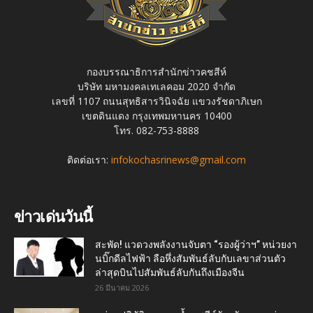
กองบรรณาธิการสำนักข่าวคชสีห์
บริษัท มหามงคลเทเลคอม 2020 จำกัด
เลขที่ 1107 ถนนสุทธิสารวินิจฉัย แขวงรัชดาภิเษก
เขตดินแดง กรุงเทพมหานคร 10400
โทร. 082-753-8888
ติดต่อเรา:
infokochasrinews@gmail.com
ข่าวเด่นวันนี้
สะพัด! แวดวงพลังงานจับตา “รองผู้ว่าฯ” หน่วยงา
นบิ๊กดีลไฟฟ้า ลือหึ่งสัมพันธ์ลับกับเลขาส่วนตัว
ล่าสุดบินไปสัมพันธ์ลับกันถึงเมืองจีน
26 มีนาคม 2026