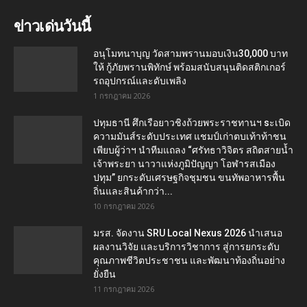
ข่าวเด่นวันนี้
อนุโมทนาบุญ วัดสามพรานมอบเงิน30,000 บาท
ให้ กู้ภัยพรานพิทักษ์ พร้อมสนับสนุนติดสติกเกอร์
รถอุปกรณ์และดับเพลิง
1 กรกฎาคม 2026
ปทุมธานี ศึกเรือยาวชิงถ้วยพระราชทานฯ sะเบิด
ความมันส์ระดับประเทศ แชมป์เก่าตบเท้าท้าชน
เพียบผู้ว่าฯ นำทีมแถลง “ศรัทธาวิจิตร สถิตสายน้ำ
เจ้าพระยา นาวาแห่งภูมิปัญญา โอฬารสเมือง
ปทุม” ยกระดับเศรษฐกิจชุมชน ขนทัพอาหารพื้น
ถิ่นและสินค้ากว่า...
10 กรกฎาคม 2026
มรส. จัดงาน SRU Local Nexus 2026 นำเสนอ
ผลงานวิจัย และบริการวิชาการ สู่การยกระดับ
คุณภาพชีวิตประชาชน และพัฒนาท้องถิ่นอย่าง
ยั่งยืน
11 กรกฎาคม 2026