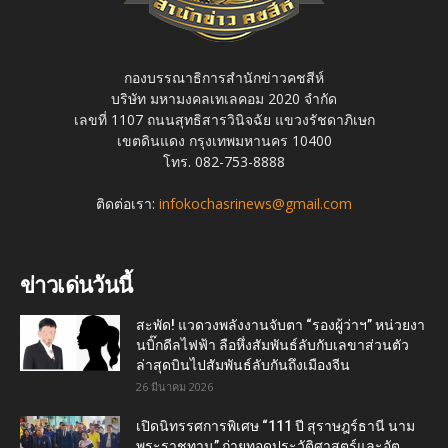
กองบรรณาธิการสำนักข่าวคชสีห์
บริษัท มหามงคลเทเลคอม 2020 จำกัด
เลขที่ 1107 ถนนสุทธิสารวินิจฉัย แขวงรัชดาภิเษก
เขตดินแดง กรุงเทพมหานคร 10400
โทร. 082-753-8888
ติดต่อเรา:
infokochasrinews@gmail.com
ข่าวเด่นวันนี้
สะพัด! แวดวงพลังงานจับตา “รองผู้ว่าฯ” หน่วยงา
นบิ๊กดีลไฟฟ้า ลือหึ่งสัมพันธ์ลับกับเลขาส่วนตัว
ล่าสุดบินไปสัมพันธ์ลับกันถึงเมืองจีน
26 มีนาคม 2026
เปิดนิทรรศการพิเศษ “111 ปี สุราษฎร์ธานี นาม
พระราชทาน” ถ่ายทอดประวัติศาสตร์และอัต