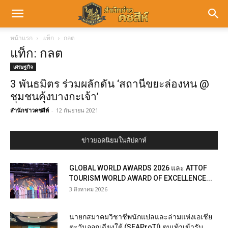
หน้าแรก
แท็ก
กลต
แท็ก: กลต
เศรษฐกิจ
3 พันธมิตร ร่วมผลักดัน ‘สถานีขยะล่องหน @
ชุมชนคุ้งบางกะเจ้า’
สำนักข่าวคชสีห์
-
12 กันยายน 2021
ข่าวยอดนิยมในสัปดาห์
GLOBAL WORLD AWARDS 2026 และ ATTOF
TOURISM WORLD AWARD OF EXCELLENCE...
3 สิงหาคม 2026
นายกสมาคมวิชาชีพนักแปลและล่ามแห่งเอเชีย
ตะวันออกเฉียงใต้ (SEAProTI) ตบเท้าเข้ารับ