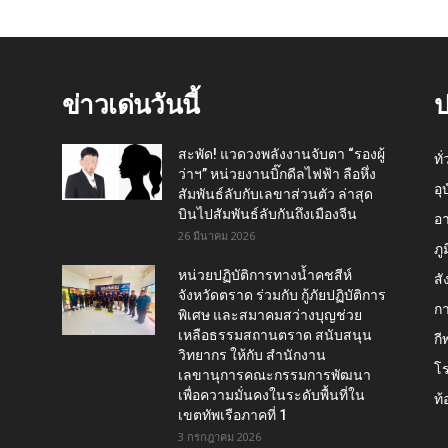
ข่าวเด่นวันนี้
ป
สะพัด! แวดวงพลังงานจับตา “รองผู้
ทั
ว่าฯ” หน่วยงานบิ๊กดีลไฟฟ้า ลือหึ่ง
อุ
สัมพันธ์ลับกับเลขาส่วนตัว ล่าสุด
บินไปสัมพันธ์ลับกันถึงเมืองจีน
อ
26 มีนาคม 2026
ภู
หน่วยปฏิบัติการทางน้ำคชสีห์
สั
จังหวัดตราด ร่วมกับ กู้ภัยปฏิบัติการ
กา
พิเศษ และสมาคมสว่างบุญช่วย
เหลือธรรมสถานตราด สนับสนุน
กี
วิทยากร ให้กับ สำนักงาน
โ
เลขานุการคณะกรรมการพัฒนา
เพื่อความมั่นคงในระดับพื้นที่ใน
ท้
เขตทัพเรือภาคที่ 1
3 กรกฎาคม 2026