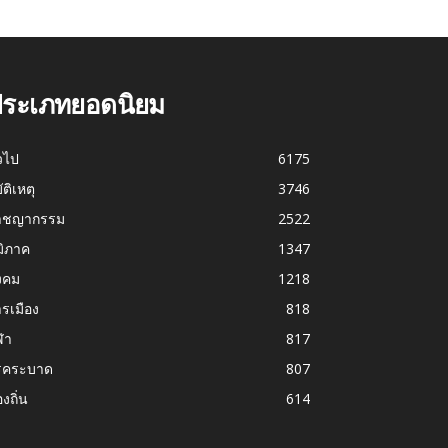
ระเภทยอดนิยม
่วไป
6175
บัติเหตุ
3746
าชญากรรม
2522
มิภาค
1347
งคม
1218
รเมือง
818
ฬา
817
รคระบาด
807
องถิ่น
614