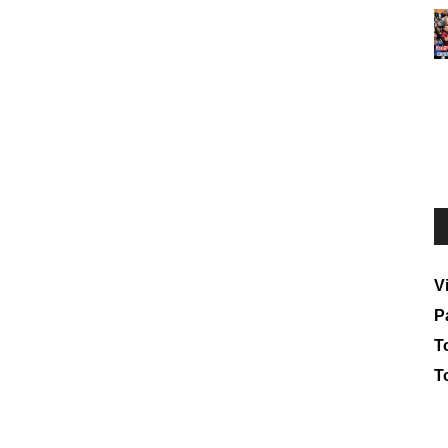
V
P
To
T