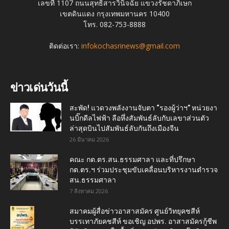
เลขที่ 1107 ถนนสุทธิสารวินิจฉัย แขวงรัชดาภิเษก
เขตดินแดง กรุงเทพมหานคร 10400
โทร. 082-753-8888
ติดต่อเรา:
infokochasrinews@gmail.com
ข่าวเด่นวันนี้
สะพัด! แวดวงพลังงานจับตา “รองผู้ว่าฯ” หน่วยงา
นบิ๊กดีลไฟฟ้า ลือหึ่งสัมพันธ์ลับกับเลขาส่วนตัว
ล่าสุดบินไปสัมพันธ์ลับกันถึงเมืองจีน
26 มีนาคม 2026
คณะ กต.ตร.สน.ธรรมศาลา และที่ปรึกษา
กต.ตร.ฯ ร่วมประชุมขับเคลื่อนบริหารงานตำรวจ
สน.ธรรมศาลา
7 สิงหาคม 2026
สมาคมผู้สื่อข่าวอาสาสมัคร ศูนย์วิทยุคชสีห์
บรรเทาภัยคชสีห์ ขอเชิญ อปพร. อาสาสมัครกู้ชีพ