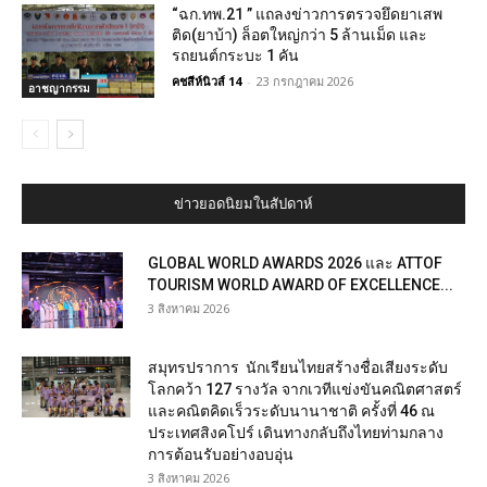
“ฉก.ทพ.21 ” แถลงข่าวการตรวจยึดยาเสพ
ติด(ยาบ้า) ล็อตใหญ่กว่า 5 ล้านเม็ด และ
รถยนต์กระบะ 1 คัน
คชสีห์นิวส์ 14
-
23 กรกฎาคม 2026
อาชญากรรม
ข่าวยอดนิยมในสัปดาห์
GLOBAL WORLD AWARDS 2026 และ ATTOF
TOURISM WORLD AWARD OF EXCELLENCE...
3 สิงหาคม 2026
สมุทรปราการ นักเรียนไทยสร้างชื่อเสียงระดับ
โลกคว้า 127 รางวัล จากเวทีแข่งขันคณิตศาสตร์
และคณิตคิดเร็วระดับนานาชาติ ครั้งที่ 46 ณ
ประเทศสิงคโปร์ เดินทางกลับถึงไทยท่ามกลาง
การต้อนรับอย่างอบอุ่น
3 สิงหาคม 2026