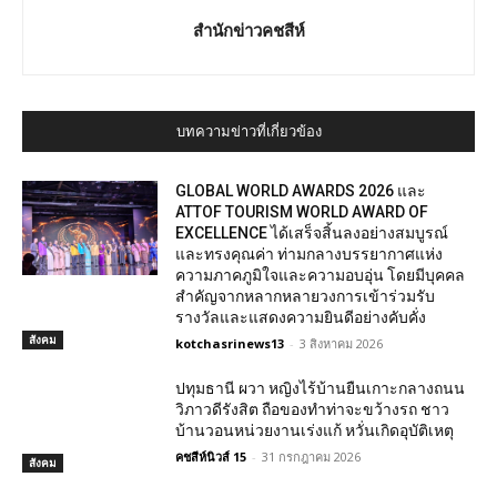
สำนักข่าวคชสีห์
บทความข่าวที่เกี่ยวข้อง
GLOBAL WORLD AWARDS 2026 และ
ATTOF TOURISM WORLD AWARD OF
EXCELLENCE ได้เสร็จสิ้นลงอย่างสมบูรณ์
และทรงคุณค่า ท่ามกลางบรรยากาศแห่ง
ความภาคภูมิใจและความอบอุ่น โดยมีบุคคล
สำคัญจากหลากหลายวงการเข้าร่วมรับ
รางวัลและแสดงความยินดีอย่างคับคั่ง
สังคม
kotchasrinews13
-
3 สิงหาคม 2026
ปทุมธานี ผวา หญิงไร้บ้านยืนเกาะกลางถนน
วิภาวดีรังสิต ถือของทำท่าจะขว้างรถ ชาว
บ้านวอนหน่วยงานเร่งแก้ หวั่นเกิดอุบัติเหตุ
คชสีห์นิวส์ 15
-
31 กรกฎาคม 2026
สังคม