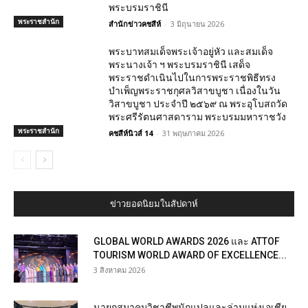
พระบรมราชินี
พระราชสำนัก
สำนักข่าวคชสีห์
-
3 มิถุนายน 2026
พระบาทสมเด็จพระเจ้าอยู่หัว และสมเด็จ
พระนางเจ้า ฯ พระบรมราชินี เสด็จ
พระราชดำเนินไปในการพระราชพิธีทรง
บำเพ็ญพระราชกุศลวิสาขบูชา เนื่องในวัน
วิสาขบูชา ประจำปี ๒๕๖๙ ณ พระอุโบสถวัด
พระศรีรัตนศาสดาราม พระบรมมหาราชวัง
พระราชสำนัก
คชสีห์นิวส์ 14
-
31 พฤษภาคม 2026
ข่าวยอดนิยมในสัปดาห์
GLOBAL WORLD AWARDS 2026 และ ATTOF
TOURISM WORLD AWARD OF EXCELLENCE...
3 สิงหาคม 2026
นายกสมาคมวิชาชีพนักแปลและล่ามแห่งเอเชีย