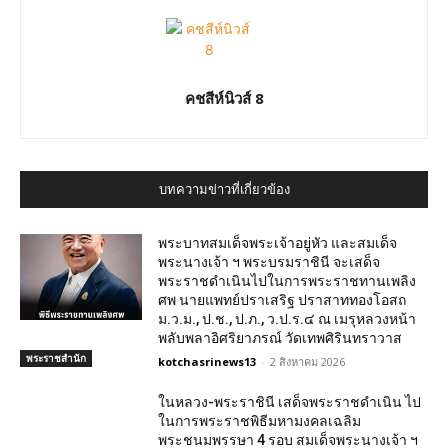
คชสีห์นิวส์ 8
บทความข่าวที่เกี่ยวข้อง
พระบาทสมเด็จพระเจ้าอยู่หัว และสมเด็จ
พระนางเจ้า ฯ พระบรมราชินี จะเสด็จ
พระราชดำเนินไปในการพระราชทานเพลิง
ศพ นายแพทย์ปราเสริฐ ปราสาททองโอสถ
ม.ว.ม., ป.ช., ป.ภ., ว.ป.ร.๔ ณ เมรุหลวงหน้า
พลับพลาอิศริยาภรณ์ วัดเทพศิรินทราวาส
พระราชสำนัก
kotchasrinews13
-
2 สิงหาคม 2026
ในหลวง-พระราชินี เสด็จพระราชดำเนิน ไป
ในการพระราชพิธีมหามงคลเฉลิม
พระชนมพรรษา 4 รอบ สมเด็จพระนางเจ้า ฯ