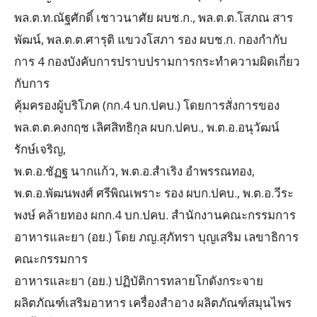
พล.ต.ท.ณัฐศักดิ์ เชาวนาศัย ผบช.ก., พล.ต.ต.โสภณ สาร
พัฒน์, พล.ต.ต.ศารุติ แขวงโสภา รอง ผบช.ก. กองกำกับ
การ 4 กองบังคับการปราบปรามการกระทำความผิดเกี่ยว
กับการ
คุ้มครองผู้บริโภค (กก.4 บก.ปคบ.) โดยการสั่งการของ
พล.ต.ต.คงกฤช เลิศสิทธิกุล ผบก.ปคบ., พ.ต.อ.อนุวัฒน์
รักษ์เจริญ,
พ.ต.อ.ชัฏฐ นากแก้ว, พ.ต.อ.สำเริง อำพรรณทอง,
พ.ต.อ.พัฒนพงศ์ ศรีพิณเพราะ รอง ผบก.ปคบ., พ.ต.อ.วีระ
พงษ์ คล้ายทอง ผกก.4 บก.ปคบ. สำนักงานคณะกรรมการ
อาหารและยา (อย.) โดย ภญ.สุภัทรา บุญเสริม เลขาธิการ
คณะกรรมการ
อาหารและยา (อย.) ปฏิบัติการทลายโกดังกระจาย
ผลิตภัณฑ์เสริมอาหาร เครื่องสำอาง ผลิตภัณฑ์สมุนไพร