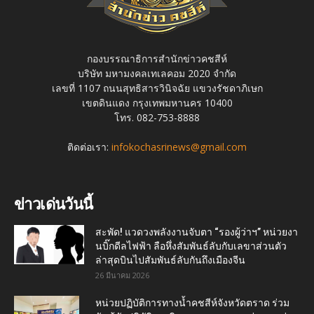
กองบรรณาธิการสำนักข่าวคชสีห์
บริษัท มหามงคลเทเลคอม 2020 จำกัด
เลขที่ 1107 ถนนสุทธิสารวินิจฉัย แขวงรัชดาภิเษก
เขตดินแดง กรุงเทพมหานคร 10400
โทร. 082-753-8888
ติดต่อเรา:
infokochasrinews@gmail.com
ข่าวเด่นวันนี้
สะพัด! แวดวงพลังงานจับตา “รองผู้ว่าฯ” หน่วยงา
นบิ๊กดีลไฟฟ้า ลือหึ่งสัมพันธ์ลับกับเลขาส่วนตัว
ล่าสุดบินไปสัมพันธ์ลับกันถึงเมืองจีน
26 มีนาคม 2026
หน่วยปฏิบัติการทางน้ำคชสีห์จังหวัดตราด ร่วม