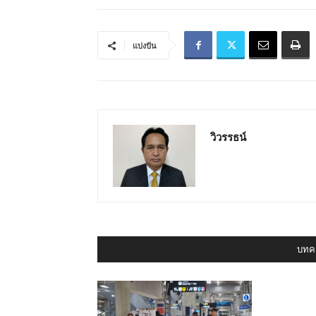
แบ่งปัน
วิวรรธน์
บทคว