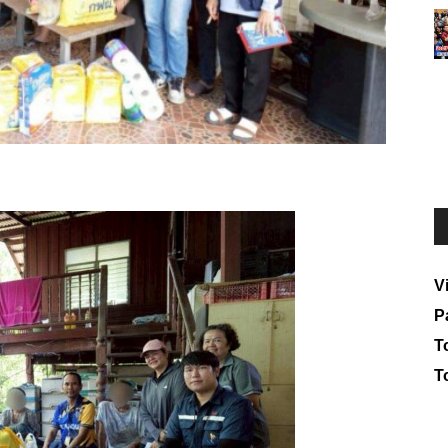
V
P
To
T