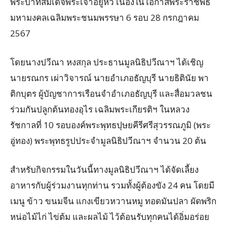
พระบาทสมเด็จพระเจ้าอยู่หัว เนื่องในโอกาสพระราชพิธี
มหามงคลเฉลิมพระชนมพรรษา 6 รอบ 28 กรกฎาคม
2567
โดยนางปวีณา หงสกุล ประธานมูลนิธิปวีณาฯ ได้เชิญ
นายรณกร เผ่าวิจารณ์ นายอำเภอธัญบุรี นายธิตินัย พา
ติกบุตร ผู้บัญชาการเรือนจำอำเภอธัญบุรี และสื่อมวลชน
ร่วมกันปลูกต้นทองอุไร เฉลิมพระเกียรติฯ ในหลวง
รัชกาลที่ 10 รอบองค์พระพุทธปุษยคีรีศรีสุวรรณภูมิ (พระ
อู่ทอง) พระพุทธรูปประจำมูลนิธิปวีณาฯ จำนวน 20 ต้น
สำหรับกิจกรรมในวันนี้ทางมูลนิธิปวีณาฯ ได้จัดเลี้ยง
อาหารกับผู้ร่วมงานทุกท่าน รวมทั้งผู้ต้องขัง 24 คน โดยมี
เมนู ข้าว ขนมจีน แกงเขียวหวานหมู ทอดมันปลา ผัดพริก
หน่อไม้ไก่ ไข่ต้ม และผลไม้ ไว้ต้อนรับทุกคนได้อิ่มอร่อย