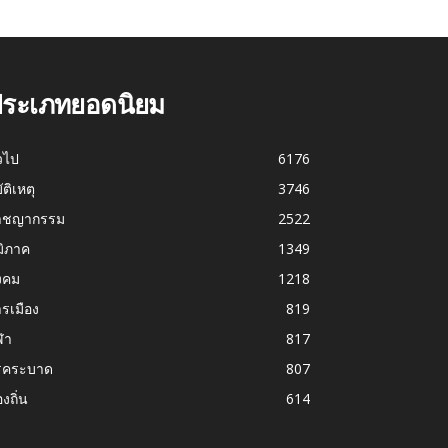
ระเภทยอดนิยม
่วไป
6176
บัติเหตุ
3746
าชญากรรม
2522
มิภาค
1349
งคม
1218
รเมือง
819
ฬา
817
รคระบาด
807
องถิ่น
614