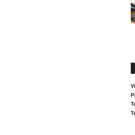
V
P
To
T