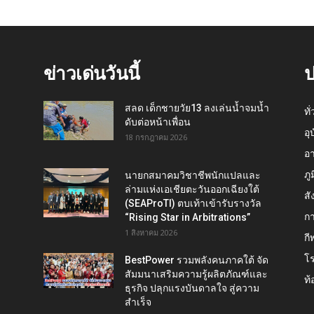
ข่าวเด่นวันนี้
ป
สลด เด็กชายวัย13 ลงเล่นน้ำจมน้ำ
ทั
ดับต่อหน้าเพื่อน
อุ
18 กรกฎาคม 2026
อ
ภู
นายกสมาคมวิชาชีพนักแปลและ
ล่ามแห่งเอเชียตะวันออกเฉียงใต้
สั
(SEAProTI) ตบเท้าเข้ารับรางวัล
กา
“Rising Star in Arbitrations”
1 สิงหาคม 2026
กี
โ
BestPower รวมพลังคนภาคใต้ จัด
สัมมนาเสริมความรู้ผลิตภัณฑ์และ
ท้
ธุรกิจ ปลุกแรงบันดาลใจ สู่ความ
สำเร็จ