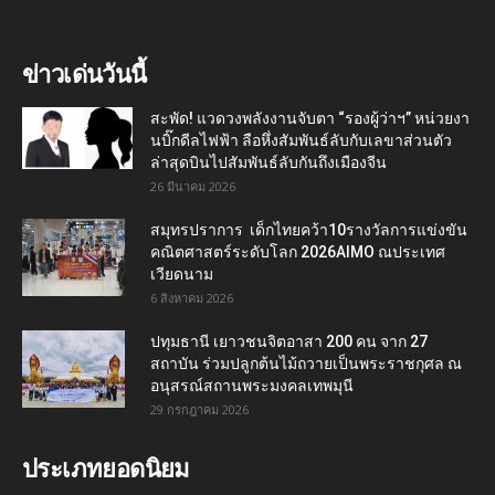
ข่าวเด่นวันนี้
สะพัด! แวดวงพลังงานจับตา “รองผู้ว่าฯ” หน่วยงา
นบิ๊กดีลไฟฟ้า ลือหึ่งสัมพันธ์ลับกับเลขาส่วนตัว
ล่าสุดบินไปสัมพันธ์ลับกันถึงเมืองจีน
26 มีนาคม 2026
สมุทรปราการ เด็กไทยคว้า10รางวัลการแข่งขัน
คณิตศาสตร์ระดับโลก 2026AIMO ณประเทศ
เวียดนาม
6 สิงหาคม 2026
ปทุมธานี เยาวชนจิตอาสา 200 คน จาก 27
สถาบัน ร่วมปลูกต้นไม้ถวายเป็นพระราชกุศล ณ
อนุสรณ์สถานพระมงคลเทพมุนี
29 กรกฎาคม 2026
ประเภทยอดนิยม