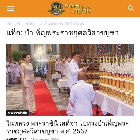
หน้าแรก
แท็ก
บำเพ็ญพระราชกุศลวิสาขบูชา
แท็ก: บำเพ็ญพระราชกุศลวิสาขบูชา
พระราชสำนัก
ในหลวง พระราชินี เสด็จฯ ไปทรงบำเพ็ญพระ
ราชกุศลวิสาขบูชา พ.ศ. 2567
คชสีห์นิวส์ 12
-
21 พฤษภาคม 2024