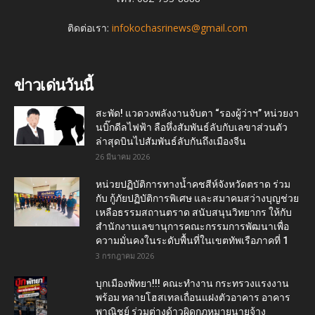
ติดต่อเรา:
infokochasrinews@gmail.com
ข่าวเด่นวันนี้
สะพัด! แวดวงพลังงานจับตา “รองผู้ว่าฯ” หน่วยงา
นบิ๊กดีลไฟฟ้า ลือหึ่งสัมพันธ์ลับกับเลขาส่วนตัว
ล่าสุดบินไปสัมพันธ์ลับกันถึงเมืองจีน
26 มีนาคม 2026
หน่วยปฏิบัติการทางน้ำคชสีห์จังหวัดตราด ร่วม
กับ กู้ภัยปฏิบัติการพิเศษ และสมาคมสว่างบุญช่วย
เหลือธรรมสถานตราด สนับสนุนวิทยากร ให้กับ
สำนักงานเลขานุการคณะกรรมการพัฒนาเพื่อ
ความมั่นคงในระดับพื้นที่ในเขตทัพเรือภาคที่ 1
3 กรกฎาคม 2026
บุกเมืองพัทยา!!! คณะทำงาน กระทรวงแรงงาน
พร้อม ทลายโฮสเทลเถื่อนแฝงตัวอาคาร อาคาร
พาณิชย์ ร่วมต่างด้าวผิดกฎหมายนายจ้าง