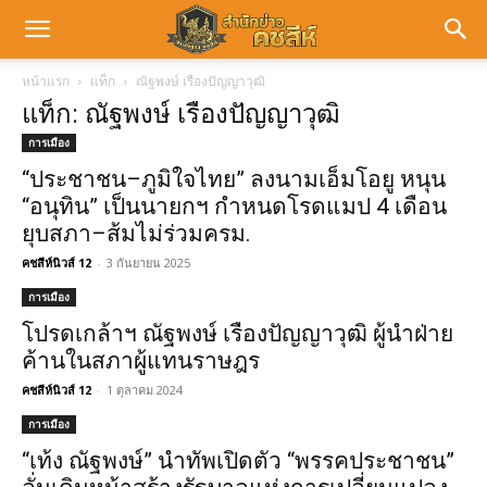
หน้าแรก
แท็ก
ณัฐพงษ์ เรืองปัญญาวุฒิ
แท็ก: ณัฐพงษ์ เรืองปัญญาวุฒิ
การเมือง
“ประชาชน–ภูมิใจไทย” ลงนามเอ็มโอยู หนุน
“อนุทิน” เป็นนายกฯ กำหนดโรดแมป 4 เดือน
ยุบสภา–ส้มไม่ร่วมครม.
คชสีห์นิวส์ 12
-
3 กันยายน 2025
การเมือง
โปรดเกล้าฯ ณัฐพงษ์ เรืองปัญญาวุฒิ ผู้นำฝ่าย
ค้านในสภาผู้แทนราษฎร
คชสีห์นิวส์ 12
-
1 ตุลาคม 2024
การเมือง
“เท้ง ณัฐพงษ์” นำทัพเปิดตัว “พรรคประชาชน”