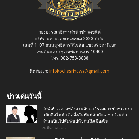
กองบรรณาธิการสำนักข่าวคชสีห์
บริษัท มหามงคลเทเลคอม 2020 จำกัด
เลขที่ 1107 ถนนสุทธิสารวินิจฉัย แขวงรัชดาภิเษก
เขตดินแดง กรุงเทพมหานคร 10400
โทร. 082-753-8888
ติดต่อเรา:
infokochasrinews@gmail.com
ข่าวเด่นวันนี้
สะพัด! แวดวงพลังงานจับตา “รองผู้ว่าฯ” หน่วยงา
นบิ๊กดีลไฟฟ้า ลือหึ่งสัมพันธ์ลับกับเลขาส่วนตัว
ล่าสุดบินไปสัมพันธ์ลับกันถึงเมืองจีน
26 มีนาคม 2026