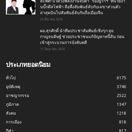
สะพัด! แวดวงพลังงานจับตา “รองผู้ว่าฯ” หน่วยงา
นบิ๊กดีลไฟฟ้า ลือหึ่งสัมพันธ์ลับกับเลขาส่วนตัว
ล่าสุดบินไปสัมพันธ์ลับกันถึงเมืองจีน
26 มีนาคม 2026
ผอ.สุรศักดิ์ นำทีมประชาสัมพันธ์เชิงรุก ลุย
กาญจนดิษฐ์ ช่วยประชาชนแก้ปัญหาหนี้สิน ก่อน
เข้าสู่กระบวนการบังคับคดี
11 มิถุนายน 2026
ประเภทยอดนิยม
ทั่วไป
6175
อุบัติเหตุ
3746
อาชญากรรม
2522
ภูมิภาค
1347
สังคม
1218
การเมือง
818
กีฬา
817