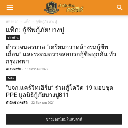
หน้าแรก
แท็ก
กู้ชีพกู้ภัยบางปู
แท็ก: กู้ชีพกู้ภัยบางปู
ข่าวด่วน
ตำรวจนครบาล “เตรียมกวาดล้างรถกู้ชีพ
เถื่อน” และระดมตรวจสอบรถกู้ชีพทุกคัน ทั่ว
กรุงเทพฯ
#เอมหาชัย
-
16 มกราคม 2022
สังคม
“บจก.แคร์วิทเฮิร์บ” ร่วมสู้โควิด-19 มอบชุด
PPE มูลนิธิกู้ภัยบางปู811
สำนักข่าวคชสีห์
-
22 สิงหาคม 2021
ข่าวยอดนิยมในสัปดาห์