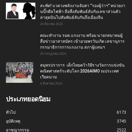
สะพัด! แวดวงพลังงานจับตา “รองผู้ว่าฯ” หน่วยงา
นบิ๊กดีลไฟฟ้า ลือหึ่งสัมพันธ์ลับกับเลขาส่วนตัว
ล่าสุดบินไปสัมพันธ์ลับกันถึงเมืองจีน
26 มีนาคม 2026
คณะทำงาน รมต.แรงงาน พร้อม นายกสมาคมผู้
สื่อข่าวอาสาสมัคร เข้าอวยพรวันเกิด เลขานุการ
กรรมาธิการการแรงงาน สภาผู้แทนฯ
29 กรกฎาคม 2026
สมุทรปราการ เด็กไทยคว้า10รางวัลการแข่งขัน
คณิตศาสตร์ระดับโลก 2026AIMO ณประเทศ
เวียดนาม
6 สิงหาคม 2026
ประเภทยอดนิยม
ทั่วไป
6173
อุบัติเหตุ
3745
อาชญากรรม
2522