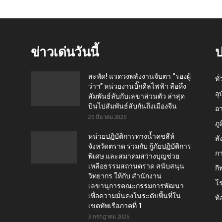
ข่าวเด่นวันนี้
ป
สะพัด! แวดวงพลังงานจับตา “รองผู้
ทั
ว่าฯ” หน่วยงานบิ๊กดีลไฟฟ้า ลือหึ่ง
อุ
สัมพันธ์ลับกับเลขาส่วนตัว ล่าสุด
บินไปสัมพันธ์ลับกันถึงเมืองจีน
อ
26 มีนาคม 2026
ภู
หน่วยปฏิบัติการทางน้ำคชสีห์
สั
จังหวัดตราด ร่วมกับ กู้ภัยปฏิบัติการ
กา
พิเศษ และสมาคมสว่างบุญช่วย
เหลือธรรมสถานตราด สนับสนุน
กี
วิทยากร ให้กับ สำนักงาน
โ
เลขานุการคณะกรรมการพัฒนา
เพื่อความมั่นคงในระดับพื้นที่ใน
ท้
เขตทัพเรือภาคที่ 1
3 กรกฎาคม 2026