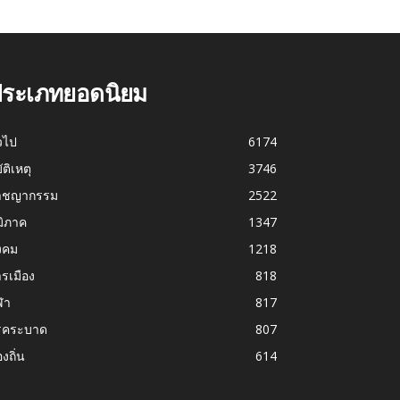
ระเภทยอดนิยม
่วไป
6174
บัติเหตุ
3746
าชญากรรม
2522
มิภาค
1347
งคม
1218
รเมือง
818
ฬา
817
รคระบาด
807
องถิ่น
614