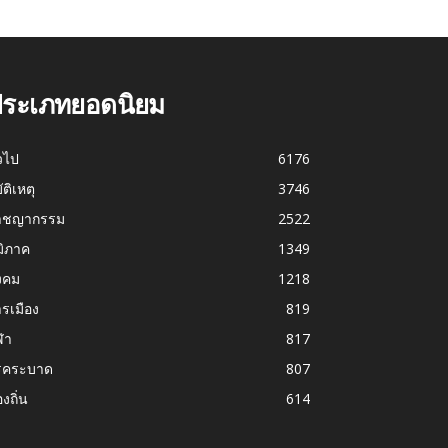
ระเภทยอดนิยม
่วไป
6176
บัติเหตุ
3746
าชญากรรม
2522
มิภาค
1349
งคม
1218
รเมือง
819
ฬา
817
รคระบาด
807
องถิ่น
614