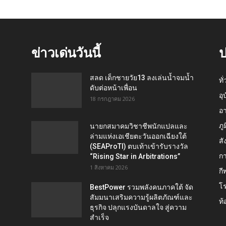
ข่าวเด่นวันนี้
ป
สลด เด็กชายวัย13 ลงเล่นน้ำจมน้ำ
ทั
ดับต่อหน้าเพื่อน
อุ
18 กรกฎาคม 2026
อ
ภู
นายกสมาคมวิชาชีพนักแปลและ
ล่ามแห่งเอเชียตะวันออกเฉียงใต้
สั
(SEAProTI) ตบเท้าเข้ารับรางวัล
กา
“Rising Star in Arbitrations”
1 สิงหาคม 2026
กี
โ
BestPower รวมพลังคนภาคใต้ จัด
สัมมนาเสริมความรู้ผลิตภัณฑ์และ
ท้
ธุรกิจ ปลุกแรงบันดาลใจ สู่ความ
สำเร็จ