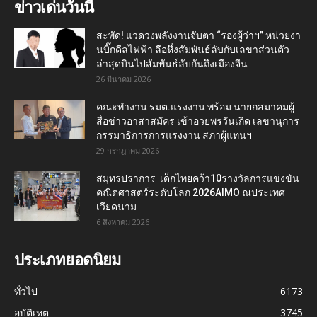
ข่าวเด่นวันนี้
สะพัด! แวดวงพลังงานจับตา “รองผู้ว่าฯ” หน่วยงา
นบิ๊กดีลไฟฟ้า ลือหึ่งสัมพันธ์ลับกับเลขาส่วนตัว
ล่าสุดบินไปสัมพันธ์ลับกันถึงเมืองจีน
26 มีนาคม 2026
คณะทำงาน รมต.แรงงาน พร้อม นายกสมาคมผู้
สื่อข่าวอาสาสมัคร เข้าอวยพรวันเกิด เลขานุการ
กรรมาธิการการแรงงาน สภาผู้แทนฯ
29 กรกฎาคม 2026
สมุทรปราการ เด็กไทยคว้า10รางวัลการแข่งขัน
คณิตศาสตร์ระดับโลก 2026AIMO ณประเทศ
เวียดนาม
6 สิงหาคม 2026
ประเภทยอดนิยม
ทั่วไป
6173
อุบัติเหตุ
3745