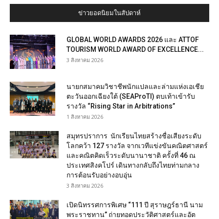
ข่าวยอดนิยมในสัปดาห์
GLOBAL WORLD AWARDS 2026 และ ATTOF
TOURISM WORLD AWARD OF EXCELLENCE...
3 สิงหาคม 2026
นายกสมาคมวิชาชีพนักแปลและล่ามแห่งเอเชีย
ตะวันออกเฉียงใต้ (SEAProTI) ตบเท้าเข้ารับ
รางวัล “Rising Star in Arbitrations”
1 สิงหาคม 2026
สมุทรปราการ นักเรียนไทยสร้างชื่อเสียงระดับ
โลกคว้า 127 รางวัล จากเวทีแข่งขันคณิตศาสตร์
และคณิตคิดเร็วระดับนานาชาติ ครั้งที่ 46 ณ
ประเทศสิงคโปร์ เดินทางกลับถึงไทยท่ามกลาง
การต้อนรับอย่างอบอุ่น
3 สิงหาคม 2026
เปิดนิทรรศการพิเศษ “111 ปี สุราษฎร์ธานี นาม
พระราชทาน” ถ่ายทอดประวัติศาสตร์และอัต