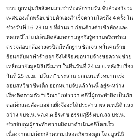
ขวบ ถูกหนุ่มภัยสังคมมาเช่าห้องพักรายวัน จับล้วงอวัยวะ
เพศของเด็กพร้อมช่วยตัวเองสำเร็จความใคร่ถึง 4 ครั้ง ใน
ช่วงวันที่ 16-23 เม.ย.ที่ผ่านมา ก่อนค้างค่าเช้าห้องและ
หลบหนีไป แม่เห็นผิดสังเกตถามลูกจึงรู้ความจริงพร้อม
ตรวจสอบกล้องวงจรปิดมีหลักฐานชัดเจน หวั่นคนร้าย
ย้อนกลับมาทำร้ายลูก จึงได้ร้องขอนายจ้างขอความช่วย
เหลือมายังมูลนิธิปวีณาฯ ในคืนวันที่ 24 เม.ย. หลังรับเรื่อง
วันที่ 25 เม.ย. “ปวีณา” ประสาน ผกก.สน.หัวหมาก เร่ง
สอบสหวิชาชีพเด็ก ออกหมายจับแล้ววันนี้ อยู่ระหว่าง
เรื่องติดตามตัว “ปวีณา” กล่าวว่า คดีนี้ผู้กระทำผิดเป็นภัย
ต่อเด็กและสังคมอย่างยิ่งจึงจะได้ประสาน พล.ต.ท.ธิติ แสง
สว่าง ผบช.น. พล.ต.ต.ธีรเดช ธรรมสุธีร์ ผบก.สส.บช.น.
ช่วยจับกุมผู้กระทำความผิดมาดำเนินคดีโดยเร็ว
เนื่องจากแม่เด็กกลัวความปลอดภัยของลูก โดยมูลนิธิ