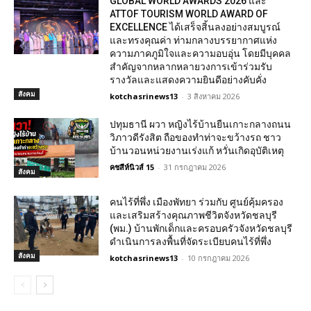
GLOBAL WORLD AWARDS 2026 และ
ATTOF TOURISM WORLD AWARD OF
EXCELLENCE ได้เสร็จสิ้นลงอย่างสมบูรณ์
และทรงคุณค่า ท่ามกลางบรรยากาศแห่ง
ความภาคภูมิใจและความอบอุ่น โดยมีบุคคล
สำคัญจากหลากหลายวงการเข้าร่วมรับ
รางวัลและแสดงความยินดีอย่างคับคั่ง
สังคม
kotchasrinews13
-
3 สิงหาคม 2026
ปทุมธานี ผวา หญิงไร้บ้านยืนเกาะกลางถนน
วิภาวดีรังสิต ถือของทำท่าจะขว้างรถ ชาว
บ้านวอนหน่วยงานเร่งแก้ หวั่นเกิดอุบัติเหตุ
คชสีห์นิวส์ 15
-
31 กรกฎาคม 2026
สังคม
คนไร้ที่พึ่ง เมืองพัทยา ร่วมกับ ศูนย์คุ้มครอง
และเสริมสร้างคุณภาพชีวิตจังหวัดชลบุรี
(พม.) บ้านพักเด็กและครอบครัวจังหวัดชลบุรี
ดำเนินการลงพื้นที่จัดระเบียบคนไร้ที่พึ่ง
สังคม
kotchasrinews13
-
10 กรกฎาคม 2026