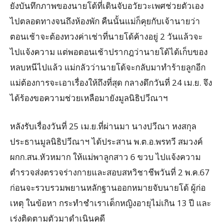
ยังบันทึกภาพของนายโด้ที่เดินจับอวัยวะเพศช่วยตัวเอง
ไปตลอดทางจนถึงห้องพัก คืนนั้นแม่ก็คุยกับเจ้านายว่า
ตอนเช้าจะต้องทวงค่าเช่าที่นายโด้ค้างอยู่ 2 วันแล้วจะ
ไปแจ้งความ แต่พอตอนเช้าปรากฎว่านายโด้ได้เก็บของ
หลบหนีไปแล้ว แม่กลัวว่านายโด้จะกลับมาทำร้ายลูกอีก
แม่ต้องการจะเอาเรื่องให้ถึงที่สุด กลางดึกวันที่ 24 เม.ย. จึง
ได้ร้องขอความช่วยเหลือมายังมูลนิธิปวีณาฯ
หลังรับเรื่องวันที่ 25 เม.ย.ที่ผ่านมา นางปวีณา หงสกุล
ประธานมูลนิธิปวีณาฯ ได้ประสาน พ.ต.อ.พรทวี สมวงค์
ผกก.สน.หัวหมาก ให้แม่พาลูกสาว 6 ขวบ ไปแจ้งความ
ตำรวจส่งตรวจร่างกายและสอบสหวิชาชีพวันที่ 2 พ.ค.67
ก่อนจะรวบรวมพยานหลักฐานออกหมายจับนายโด้ ผู้ก่อ
เหตุ ในข้อหา กระทำชำเราเด็กหญิงอายุไม่เกิน 13 ปี และ
เร่งติดตามตัวมาดำเนินคดี