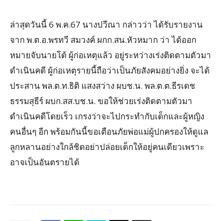
ล่าสุดวันนี้ 6 พ.ค.67 นางปวีณา กล่าวว่า ได้รับรายงาน
จาก พ.ต.อ.พรทวี สมวงค์ ผกก.สน.หัวหมาก ว่า ได้ออก
หมายจับนายโด้ ผู้ก่อเหตุแล้ว อยู่ระหว่างเร่งติดตามตัวมา
ดำเนินคดี ผู้ก่อเหตุรายนี้ถือว่าเป็นภัยสังคมอย่างยิ่ง จะได้
ประสาน พล.ต.ท.ธิติ แสงสว่าง ผบช.น. พล.ต.ต.ธีรเดช
ธรรมสุธีร์ ผบก.สส.บช.น. ขอให้ช่วยเร่งติดตามตัวมา
ดำเนินคดีโดยเร็ว เกรงว่าจะไปกระทำกับเด็กและผู้หญิง
คนอื่นๆ อีก พร้อมกันนี้ขอเตือนภัยพ่อแม่ผู้ปกครองให้ดูแล
ลูกหลานอย่างใกล้ชิดอย่าปล่อยเด็กให้อยู่คนเดียวเพราะ
อาจเป็นอันตรายได้